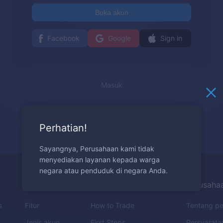
Buka akun
Facebook
Google
Sign in
Masuk
Perhatian!
Sayangnya, Perusahaan kami tidak
menyediakan layanan kepada warga
negara atau penduduk di negara Anda.
Trading
Edukasi
Perusaha
s
Fitur
How to Trade
Tentang p
Jenis akun
First Steps
Persyarata