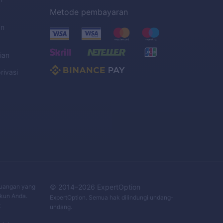
Metode pembayaran
an
ian
rivasi
C
keuangan yang
© 2014–
2026
ExpertOption
Akun Anda.
ExpertOption
. Semua hak dilindungi undang-
t
undang.