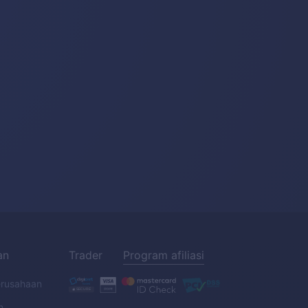
an
Trader
Program afiliasi
erusahaan
n